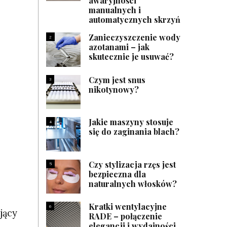
awaryjności
manualnych i
automatycznych skrzyń
Zanieczyszczenie wody
2
azotanami – jak
skutecznie je usuwać?
Czym jest snus
3
nikotynowy?
Jakie maszyny stosuje
4
się do zaginania blach?
Czy stylizacja rzęs jest
5
bezpieczna dla
naturalnych włosków?
Kratki wentylacyjne
6
jący
RADE – połączenie
elegancji i wydajności