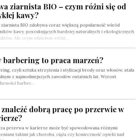
a ziarnista BIO – czym różni się od
ykłej kawy?
 ziarnista BIO zdobywa coraz większą popularność wśród
ników kawy, poszukujących bardziej naturalnych i ekologicznych
któw. Ale czym właściwie różni…
y barbering to praca marzeń?
ring, czyli sztuka strzyżenia i stylizacji brody oraz włosów, stała
ednym z najmodniejszych zawodów ostatnich lat. Wzrost
larności barber…
 znaleźć dobrą pracę po przerwie w
ierze?
sza przerwa w karierze może być spowodowana różnymi
eniami takimi jak choroba, ciąża czy konieczność opieki nad