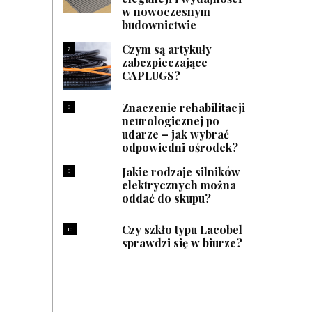
w nowoczesnym
budownictwie
Czym są artykuły
7
zabezpieczające
CAPLUGS?
Znaczenie rehabilitacji
8
neurologicznej po
udarze – jak wybrać
odpowiedni ośrodek?
Jakie rodzaje silników
9
elektrycznych można
oddać do skupu?
Czy szkło typu Lacobel
10
sprawdzi się w biurze?