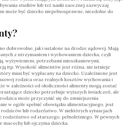
dbywania studiów lub też nauki zaocznej zazwyczaj
kiem może być dziecko niepełnosprawne, niezdolne do
enty?
 dobrowolne, jak i ustalone na drodze sądowej. Mają
anych z utrzymaniem i wychowaniem dziecka, czyli
ją, wyżywieniem, potrzebami mieszkaniowymi,
ą itp. Wysokość alimentów jest różna, nie istnieje
który musi być wypłacany na dziecko. Uzależnione jest
ansowej rodzica oraz realnych kosztów wychowania i
 że w zależności od okoliczności alimenty mogą zostać
rastające dziecko potrzebuje wyższych świadczeń, ale
 rodzica może przyczynić się do zmniejszenia
tanie w ogóle spełnić obowiązku alimentacyjnego, jest
o rodziców lub rodzeństwo. W niektórych sytuacjach
e rodzeństwo od starszego, pełnoletniego. W pewnych
e macochy lub ojczyma dziecka.