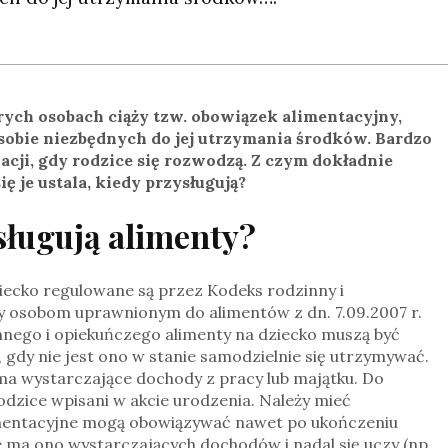
ych osobach ciąży tzw. obowiązek alimentacyjny,
osobie niezbędnych do jej utrzymania środków. Bardzo
uacji, gdy rodzice się rozwodzą. Z czym dokładnie
ię je ustala, kiedy przysługują?
sługują alimenty?
iecko regulowane są przez Kodeks rodzinny i
y osobom uprawnionym do alimentów z dn. 7.09.2007 r.
innego i opiekuńczego alimenty na dziecko muszą być
dy nie jest ono w stanie samodzielnie się utrzymywać.
 ma wystarczające dochody z pracy lub majątku. Do
odzice wpisani w akcie urodzenia. Należy mieć
imentacyjne mogą obowiązywać nawet po ukończeniu
nie ma ono wystarczających dochodów i nadal się uczy (np.