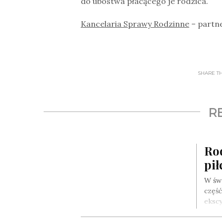
do ubóstwa płacącego je rodzica.
Kancelaria Sprawy Rodzinne
– partne
SHARE THI
R
Ro
pił
W świ
częś
eksc