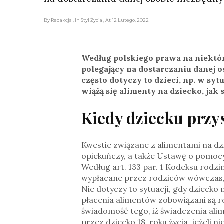
By Redakcja
, In Styl Życia
, At 12 Lutego, 2022
Według polskiego prawa na niektór
polegający na dostarczaniu danej 
często dotyczy to dzieci, np. w syt
wiążą się alimenty na dziecko, jak s
Kiedy dziecku przy
Kwestie związane z alimentami na dz
opiekuńczy, a także Ustawę o pomoc
Według art. 133 par. 1 Kodeksu rodz
wypłacane przez rodziców wówczas, g
Nie dotyczy to sytuacji, gdy dziecko
płacenia alimentów zobowiązani są r
świadomość tego, iż świadczenia al
przez dziecko 18. roku życia, jeżeli 