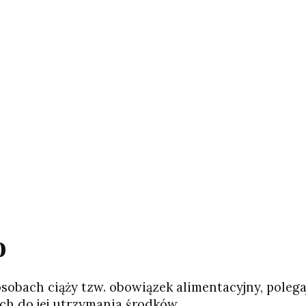
o
sobach ciąży tzw. obowiązek alimentacyjny, polega
ch do jej utrzymania środków….