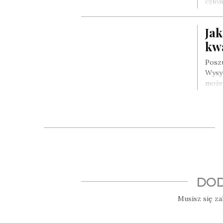
człon
Ja
kwa
Posz
Wysył
może
DOD
Musisz się
za