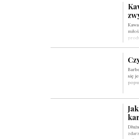
Kaw
zw
Kawa
miłoś
produ
Cz
Barbe
się j
popu
Jak
kar
Dłuż
zdarz