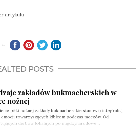
r artykułu
S...
EALTED POSTS
dzaje zakładów bukmacherskich w
ce nożnej
ecie piłki nożnej zakłady bukmacherskie stanowią integralną
ć emocji towarzyszących kibicom podczas meczów. Od
ytujących derbów lokalnych po międzynarodowe…