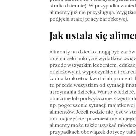
studia dziennie). W przypadku zanie
alimenty już nie przysługują. Wyjąt
podjęcia stałej pracy zarobkowej.
Jak ustala się alim
Alimenty na dziecko
mogą być zarówno
one na celu pokrycie wydatków związ
przede wszystkim leczeniem, edukac
odzieżowymi, wypoczynkiem i rekreacj
żadna konkretna kwota lub procent, 
to przede wszystkim od sytuacji fin
utrzymania dziecka. Warto wiedzieć,
obniżone lub podwyższone. Często do
np. pogorszenie sytuacji majątkowej
alimentów. Jeżeli rodzic nie jest w s
ono najczęściej przeniesione na jeg
alimenty może także uzyskać młodsz
przypadkach obowiązek dotyczy takż