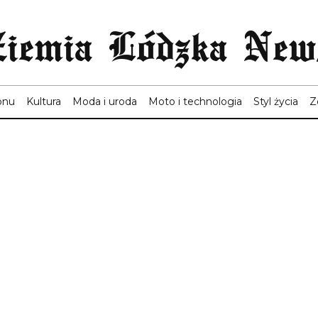
Ziemia Lódzka New
onu
Kultura
Moda i uroda
Moto i technologia
Styl życia
Z