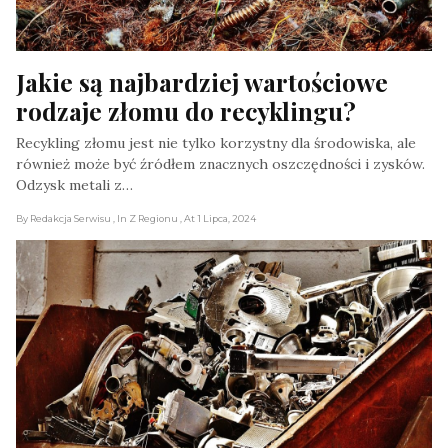
Jakie są najbardziej wartościowe 
rodzaje złomu do recyklingu?
Recykling złomu jest nie tylko korzystny dla środowiska, ale
również może być źródłem znacznych oszczędności i zysków.
Odzysk metali z…
By Redakcja Serwisu
, In Z Regionu
, At 1 Lipca, 2024