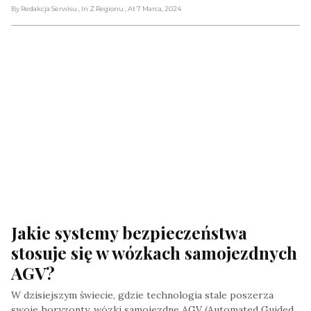
By Redakcja Serwisu
, In Z Regionu
, At 7 Marca, 2024
Jakie systemy bezpieczeństwa 
stosuje się w wózkach samojezdnych 
AGV?
W dzisiejszym świecie, gdzie technologia stale poszerza
swoje horyzonty, wózki samojezdne AGV (Automated Guided