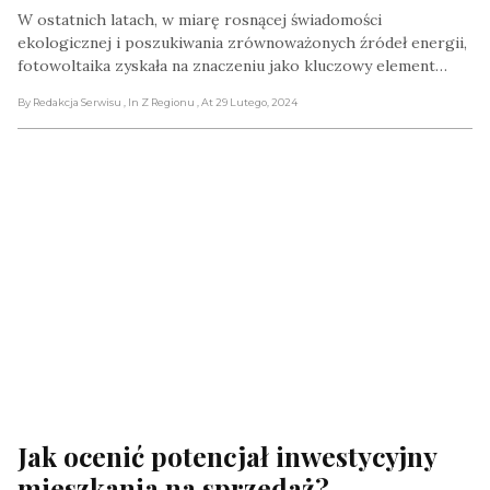
W ostatnich latach, w miarę rosnącej świadomości
ekologicznej i poszukiwania zrównoważonych źródeł energii,
fotowoltaika zyskała na znaczeniu jako kluczowy element…
By Redakcja Serwisu
, In Z Regionu
, At 29 Lutego, 2024
Jak ocenić potencjał inwestycyjny 
mieszkania na sprzedaż?