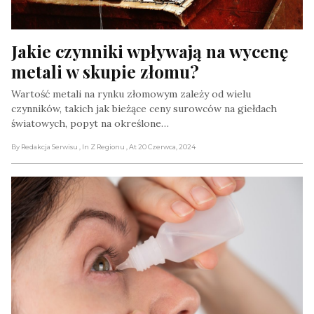
Jakie czynniki wpływają na wycenę 
metali w skupie złomu?
Wartość metali na rynku złomowym zależy od wielu
czynników, takich jak bieżące ceny surowców na giełdach
światowych, popyt na określone…
By Redakcja Serwisu
, In Z Regionu
, At 20 Czerwca, 2024