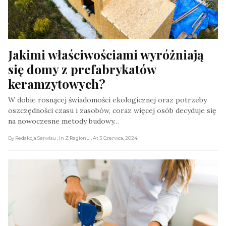
Jakimi właściwościami wyróżniają 
się domy z prefabrykatów 
keramzytowych?
W dobie rosnącej świadomości ekologicznej oraz potrzeby
oszczędności czasu i zasobów, coraz więcej osób decyduje się
na nowoczesne metody budowy…
By Redakcja Serwisu
, In Z Regionu
, At 3 Czerwca, 2024