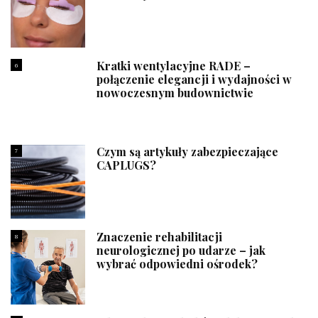
Kratki wentylacyjne RADE –
6
połączenie elegancji i wydajności w
nowoczesnym budownictwie
Czym są artykuły zabezpieczające
7
CAPLUGS?
Znaczenie rehabilitacji
8
neurologicznej po udarze – jak
wybrać odpowiedni ośrodek?