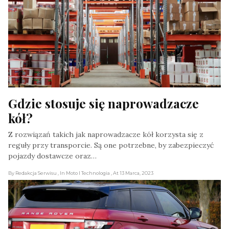
Gdzie stosuje się naprowadzacze 
kół?
Z rozwiązań takich jak naprowadzacze kół korzysta się z
reguły przy transporcie. Są one potrzebne, by zabezpieczyć
pojazdy dostawcze oraz…
By Redakcja Serwisu
, In Moto I Technologia
, At 13 Marca, 2023