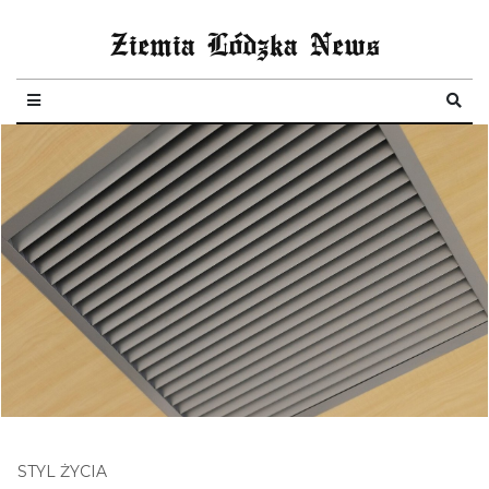
Ziemia Lódzka News
STYL ŻYCIA