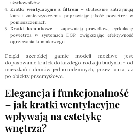
użytkowników.
Kratki wentylacyjne z filtrem
– skutecznie zatrzymują
kurz i zanieczyszczenia, poprawiając jakość powietrza w
pomieszczeniach.
Kratki kominkowe
– zapewniają prawidłową cyrkulację
powietrza w systemach DGP, zwiększając efektywność
ogrzewania kominkowego.
Dzięki szerokiej gamie modeli możliwe jest
dopasowanie kratek do każdego rodzaju budynku – od
mieszkań i domów jednorodzinnych, przez biura, aż
po obiekty przemysłowe.
Elegancja i funkcjonalność
– jak kratki wentylacyjne
wpływają na estetykę
wnętrza?