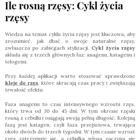
Ile rosną rzęsy: Cykl życia
rzęsy
Wiedza na temat cyklu życia rzęsy jest kluczowa, aby
zrozumieć, jak dbać o swoje naturalne rzęsy,
zwłaszcza po zabiegach stylizacji.
Cykl życia rzęsy
składa się z trzech głównych faz: anagenu, katagenu i
telogenu.
Przy każdej aplikacji warto stosować sprawdzone
kleje do rzęs
, które skracają czas pracy i zwiększają
trwałość efektu.
Faza anagenu to czas intensywnego wzrostu rzęs,
który trwa od 30 do 45 dni. W tym okresie rzęski
rosną z cebulki i osiągają swoją pełną długość. Kolejną
fazą jest katagen, czyli faza przejściowa, trwająca
około dwóch do trzech tygodni. W tym czasie wzrost
rzęs zatrzymuje się, a cebulka włosa zaczyna się