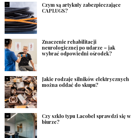
Czym są artykuły zabezpieczające
7
CAPLUGS?
Znaczenie rehabilitacji
8
neurologicznej po udarze – jak
wybrać odpowiedni ośrodek?
Jakie rodzaje silników elektrycznych
9
można oddać do skupu?
Czy szkło typu Lacobel sprawdzi się w
10
biurze?