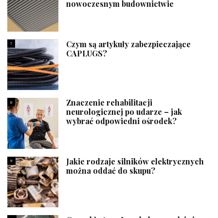
nowoczesnym budownictwie
Czym są artykuły zabezpieczające
7
CAPLUGS?
Znaczenie rehabilitacji
8
neurologicznej po udarze – jak
wybrać odpowiedni ośrodek?
Jakie rodzaje silników elektrycznych
9
można oddać do skupu?