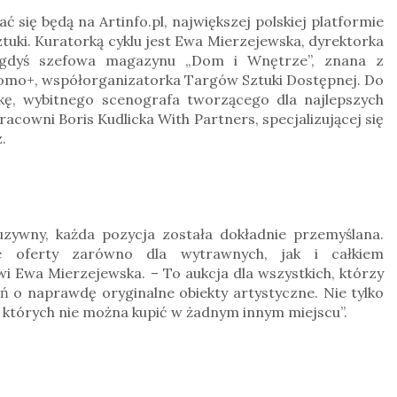
ć się będą na Artinfo.pl, największej polskiej platformie
tuki. Kuratorką cyklu jest Ewa Mierzejewska, dyrektorka
niegdyś szefowa magazynu „Dom i Wnętrze”, znana z
omo+, współorganizatorka Targów Sztuki Dostępnej. Do
čkę, wybitnego scenografa tworzącego dla najlepszych
racowni Boris Kudlicka With Partners, specjalizującej się
.
kluzywny, każda pozycja została dokładnie przemyślana.
 oferty zarówno dla wytrawnych, jak i całkiem
i Ewa Mierzejewska. – To aukcja dla wszystkich, którzy
ń o naprawdę oryginalne obiekty artystyczne. Nie tylko
y, których nie można kupić w żadnym innym miejscu”.