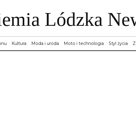
iemia Lódzka Ne
onu
Kultura
Moda i uroda
Moto i technologia
Styl życia
Z