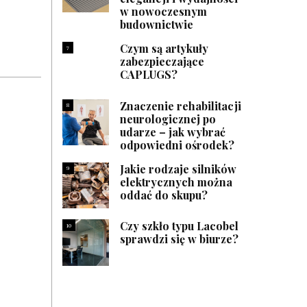
w nowoczesnym
budownictwie
Czym są artykuły
7
zabezpieczające
CAPLUGS?
Znaczenie rehabilitacji
8
neurologicznej po
udarze – jak wybrać
odpowiedni ośrodek?
Jakie rodzaje silników
9
elektrycznych można
oddać do skupu?
Czy szkło typu Lacobel
10
sprawdzi się w biurze?