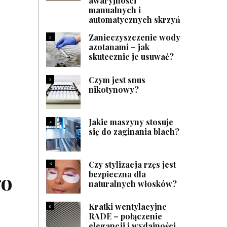
awaryjności
manualnych i
automatycznych skrzyń
Zanieczyszczenie wody
2
azotanami – jak
skutecznie je usuwać?
Czym jest snus
3
nikotynowy?
Jakie maszyny stosuje
4
się do zaginania blach?
Czy stylizacja rzęs jest
5
bezpieczna dla
go
naturalnych włosków?
Kratki wentylacyjne
6
RADE – połączenie
elegancji i wydajności