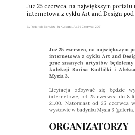
Już 25 czerwca, na największym portalu r
internetowa z cyklu Art and Design pod
By Redakcja Serwisu
, In Kultura
, At 24 Czerwca, 2021
Już 25 czerwca, na największym por
internetowa z cyklu Art and Desi
prac znanych artystów będziemy 
kolekcji Borisa Kudlički i Aleks
Mysia 3.
Licytacja odbywać się będzie wył
internetowe, od 25 czerwca do 8 lip
21.00. Natomiast od 25 czerwca w
wystawie w budynku Mysia 3 (galeria, 
ORGANIZATORZY