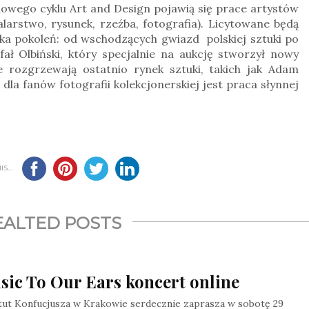
nowego cyklu Art and Design pojawią się prace artystów
arstwo, rysunek, rzeźba, fotografia). Licytowane będą
lka pokoleń: od wschodzących gwiazd polskiej sztuki po
fał Olbiński, który specjalnie na aukcję stworzył nowy
e rozgrzewają ostatnio rynek sztuki, takich jak Adam
dla fanów fotografii kolekcjonerskiej jest praca słynnej
S...
EALTED POSTS
sic To Our Ears koncert online
tut Konfucjusza w Krakowie serdecznie zaprasza w sobotę 29