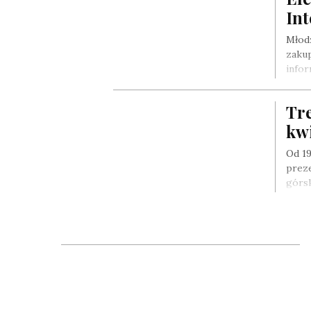
Int
Młodz
zakup
infor
Tre
kwi
Od 19
preze
górs