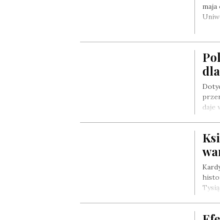
maja 
Uniw
Pol
dl
Dotyc
przen
daje 
Ks
war
Kardy
histo
Tysią
Efe