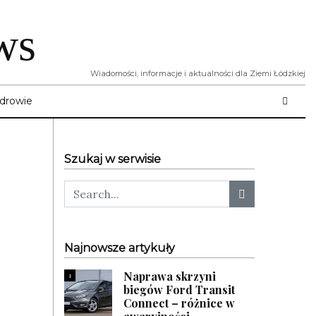
ws
Wiadomości, informacje i aktualności dla Ziemi Łódzkiej
drowie
Szukaj w serwisie
Najnowsze artykuły
Naprawa skrzyni
1
biegów Ford Transit
Connect – różnice w