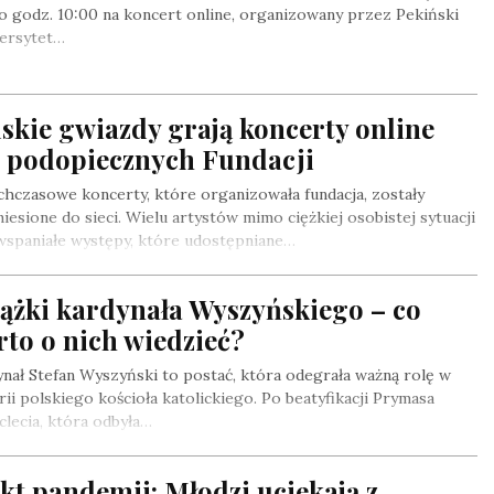
o godz. 10:00 na koncert online, organizowany przez Pekiński
ersytet…
skie gwiazdy grają koncerty online
a podopiecznych Fundacji
hczasowe koncerty, które organizowała fundacja, zostały
iesione do sieci. Wielu artystów mimo ciężkiej osobistej sytuacji
wspaniałe występy, które udostępniane…
iążki kardynała Wyszyńskiego – co
to o nich wiedzieć?
nał Stefan Wyszyński to postać, która odegrała ważną rolę w
rii polskiego kościoła katolickiego. Po beatyfikacji Prymasa
clecia, która odbyła…
kt pandemii: Młodzi uciekają z