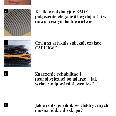
Kratki wentylacyjne RADE –
6
połączenie elegancji i wydajności w
nowoczesnym budownictwie
Czym są artykuły zabezpieczające
7
CAPLUGS?
Znaczenie rehabilitacji
8
neurologicznej po udarze – jak
wybrać odpowiedni ośrodek?
Jakie rodzaje silników elektrycznych
9
można oddać do skupu?