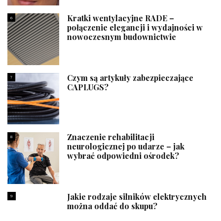
Kratki wentylacyjne RADE –
6
połączenie elegancji i wydajności w
nowoczesnym budownictwie
Czym są artykuły zabezpieczające
7
CAPLUGS?
Znaczenie rehabilitacji
8
neurologicznej po udarze – jak
wybrać odpowiedni ośrodek?
Jakie rodzaje silników elektrycznych
9
można oddać do skupu?