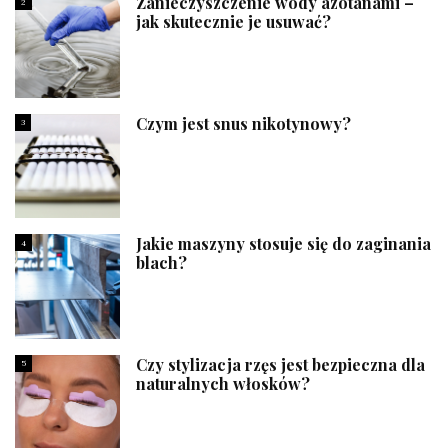
Zanieczyszczenie wody azotanami –
2
jak skutecznie je usuwać?
Czym jest snus nikotynowy?
3
Jakie maszyny stosuje się do zaginania
4
blach?
Czy stylizacja rzęs jest bezpieczna dla
5
naturalnych włosków?