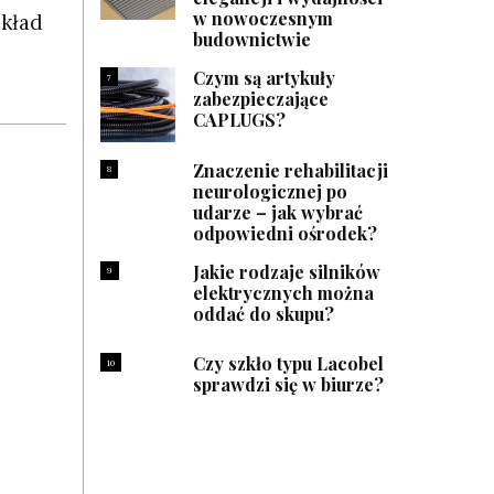
w nowoczesnym
skład
budownictwie
Czym są artykuły
7
zabezpieczające
CAPLUGS?
Znaczenie rehabilitacji
8
neurologicznej po
udarze – jak wybrać
odpowiedni ośrodek?
Jakie rodzaje silników
9
elektrycznych można
oddać do skupu?
Czy szkło typu Lacobel
10
sprawdzi się w biurze?