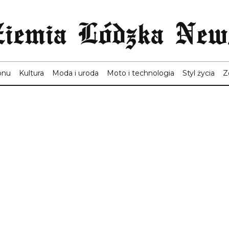
Ziemia Lódzka New
onu
Kultura
Moda i uroda
Moto i technologia
Styl życia
Z