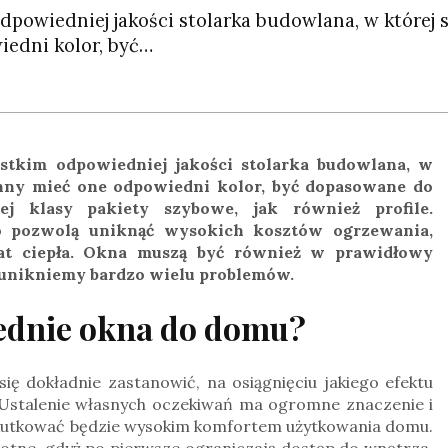
owiedniej jakości stolarka budowlana, w której 
edni kolor, być…
tkim odpowiedniej jakości stolarka budowlana, w
nny mieć one odpowiedni kolor, być dopasowane do
ej klasy pakiety szybowe, jak również profile.
 pozwolą uniknąć wysokich kosztów ogrzewania,
trat ciepła. Okna muszą być również w prawidłowy
unikniemy bardzo wielu problemów.
ednie okna do domu?
ię dokładnie zastanowić, na osiągnięciu jakiego efektu
 Ustalenie własnych oczekiwań ma ogromne znaczenie i
 skutkować będzie wysokim komfortem użytkowania domu.
totne, gdyż po pierwsze ograniczają dostęp do wnętrza,