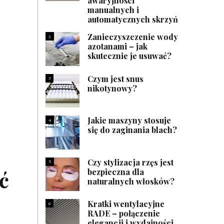
awaryjności
manualnych i
automatycznych skrzyń
Zanieczyszczenie wody
2
azotanami – jak
skutecznie je usuwać?
Czym jest snus
3
nikotynowy?
Jakie maszyny stosuje
4
się do zaginania blach?
Czy stylizacja rzęs jest
5
bezpieczna dla
ć
naturalnych włosków?
Kratki wentylacyjne
6
RADE – połączenie
elegancji i wydajności