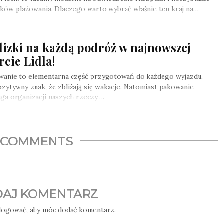
ków plażowania. Dlaczego warto wybrać właśnie ten kraj na…
izki na każdą podróż w najnowszej
rcie Lidla!
wanie to elementarna część przygotowań do każdego wyjazdu.
zytywny znak, że zbliżają się wakacje. Natomiast pakowanie
a organizacji naszych rzeczy….
COMMENTS
AJ KOMENTARZ
logować
, aby móc dodać komentarz.