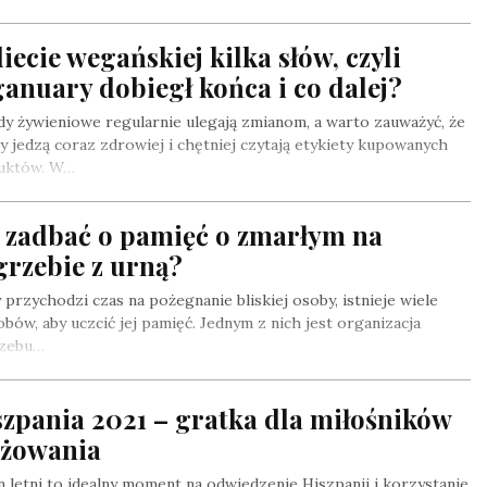
iecie wegańskiej kilka słów, czyli
anuary dobiegł końca i co dalej?
y żywieniowe regularnie ulegają zmianom, a warto zauważyć, że
y jedzą coraz zdrowiej i chętniej czytają etykiety kupowanych
uktów. W…
k zadbać o pamięć o zmarłym na
grzebie z urną?
 przychodzi czas na pożegnanie bliskiej osoby, istnieje wiele
bów, aby uczcić jej pamięć. Jednym z nich jest organizacja
zebu…
zpania 2021 – gratka dla miłośników
ażowania
 letni to idealny moment na odwiedzenie Hiszpanii i korzystanie