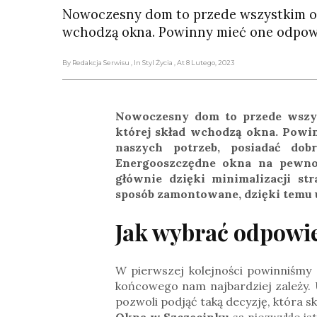
Nowoczesny dom to przede wszystkim odp
wchodzą okna. Powinny mieć one odpowi
By Redakcja Serwisu
, In Styl Życia
, At 8 Lutego, 2023
Nowoczesny dom to przede wszys
której skład wchodzą okna. Powi
naszych potrzeb, posiadać dobr
Energooszczędne okna na pewno
głównie dzięki minimalizacji s
sposób zamontowane, dzięki temu 
Jak wybrać odpowi
W pierwszej kolejności powinniśmy s
końcowego nam najbardziej zależy.
pozwoli podjąć taką decyzję, która
Okna w Szczecinku
są niezwykle is