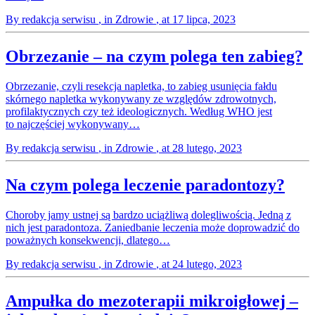
By redakcja serwisu
, in Zdrowie
, at 17 lipca, 2023
Obrzezanie – na czym polega ten zabieg?
Obrzezanie, czyli resekcja napletka, to zabieg usunięcia fałdu
skórnego napletka wykonywany ze względów zdrowotnych,
profilaktycznych czy też ideologicznych. Według WHO jest
to najczęściej wykonywany…
By redakcja serwisu
, in Zdrowie
, at 28 lutego, 2023
Na czym polega leczenie paradontozy?
Choroby jamy ustnej są bardzo uciążliwą dolegliwością. Jedną z
nich jest paradontoza. Zaniedbanie leczenia może doprowadzić do
poważnych konsekwencji, dlatego…
By redakcja serwisu
, in Zdrowie
, at 24 lutego, 2023
Ampułka do mezoterapii mikroigłowej –