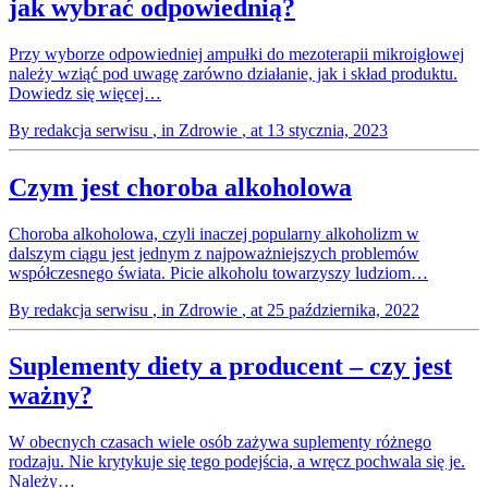
jak wybrać odpowiednią?
Przy wyborze odpowiedniej ampułki do mezoterapii mikroigłowej
należy wziąć pod uwagę zarówno działanie, jak i skład produktu.
Dowiedz się więcej…
By redakcja serwisu
, in Zdrowie
, at 13 stycznia, 2023
Czym jest choroba alkoholowa
Choroba alkoholowa, czyli inaczej popularny alkoholizm w
dalszym ciągu jest jednym z najpoważniejszych problemów
współczesnego świata. Picie alkoholu towarzyszy ludziom…
By redakcja serwisu
, in Zdrowie
, at 25 października, 2022
Suplementy diety a producent – czy jest
ważny?
W obecnych czasach wiele osób zażywa suplementy różnego
rodzaju. Nie krytykuje się tego podejścia, a wręcz pochwala się je.
Należy…