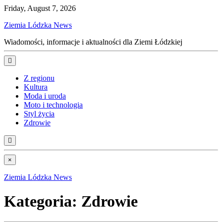
Friday, August 7, 2026
Ziemia Lódzka News
Wiadomości, informacje i aktualności dla Ziemi Łódzkiej
Z regionu
Kultura
Moda i uroda
Moto i technologia
Styl życia
Zdrowie
×
Ziemia Lódzka News
Kategoria:
Zdrowie