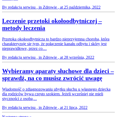
By redakcja serwisu
, in Zdrowie
, at 25 października, 2022
Leczenie przetoki okołoodbytniczej –
metody leczenia
Przetoka okołoodbytnicza to bardzo nieprzyjemna choroba, która
charakteryzuje się tym, że połączenie kanału odbytu i skóry jest
nieprawidłowe, przez co…
By redakcja serwisu
, in Zdrowie
, at 28 września, 2022
Wybieramy aparaty słuchowe dla dzieci –
sprawdź, na co musisz zwrócić uwagę
Wiadomość o zdiagnozowaniu ubytku słuchu u własnego dziecka
dla rodziców bywa często szokiem. Jeżeli wcześniej nie mieli
styczności z osobą…
By redakcja serwisu
, in Zdrowie
, at 21 lipca, 2022
Następna strona »