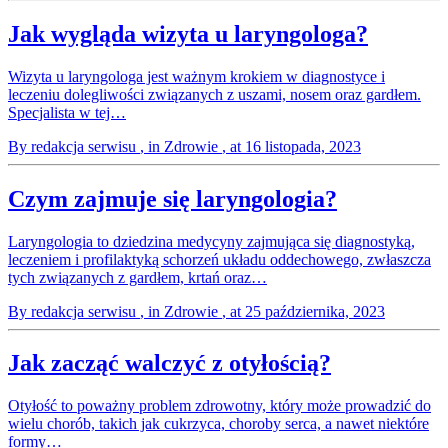
Jak wygląda wizyta u laryngologa?
Wizyta u laryngologa jest ważnym krokiem w diagnostyce i
leczeniu dolegliwości związanych z uszami, nosem oraz gardłem.
Specjalista w tej…
By redakcja serwisu
, in Zdrowie
, at 16 listopada, 2023
Czym zajmuje się laryngologia?
Laryngologia to dziedzina medycyny zajmująca się diagnostyką,
leczeniem i profilaktyką schorzeń układu oddechowego, zwłaszcza
tych związanych z gardłem, krtań oraz…
By redakcja serwisu
, in Zdrowie
, at 25 października, 2023
Jak zacząć walczyć z otyłością?
Otyłość to poważny problem zdrowotny, który może prowadzić do
wielu chorób, takich jak cukrzyca, choroby serca, a nawet niektóre
formy…