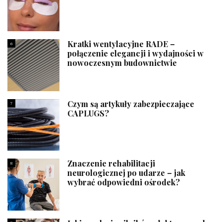
Kratki wentylacyjne RADE –
6
połączenie elegancji i wydajności w
nowoczesnym budownictwie
Czym są artykuły zabezpieczające
7
CAPLUGS?
Znaczenie rehabilitacji
8
neurologicznej po udarze – jak
wybrać odpowiedni ośrodek?