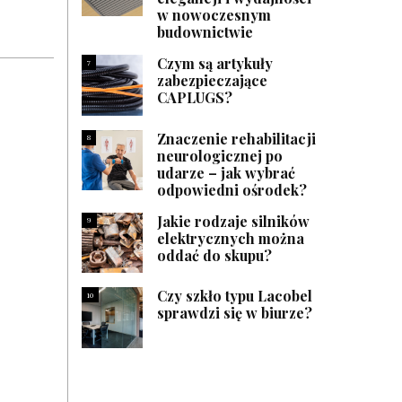
w nowoczesnym
budownictwie
Czym są artykuły
7
zabezpieczające
CAPLUGS?
Znaczenie rehabilitacji
8
neurologicznej po
udarze – jak wybrać
odpowiedni ośrodek?
Jakie rodzaje silników
9
elektrycznych można
oddać do skupu?
Czy szkło typu Lacobel
10
sprawdzi się w biurze?