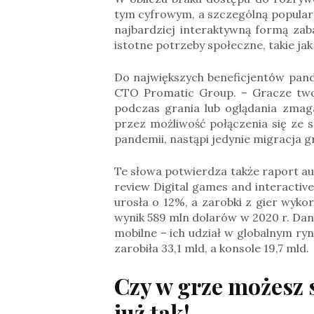
tym cyfrowym, a szczególną popularn
najbardziej interaktywną formą zab
istotne potrzeby społeczne, takie jak
Do największych beneficjentów pand
CTO Promatic Group. – Gracze twor
podczas grania lub oglądania zmag
przez możliwość połączenia się ze 
pandemii, nastąpi jedynie migracja 
Te słowa potwierdza także raport a
review Digital games and interactiv
urosła o 12%, a zarobki z gier wyko
wynik 589 mln dolarów w 2020 r. Dane
mobilne – ich udział w globalnym ry
zarobiła 33,1 mld, a konsole 19,7 mld.
Czy w grze możesz 
już tak!