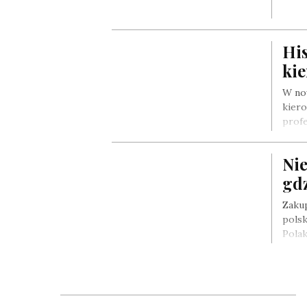
Hi
ki
W no
kier
profe
Ni
gd
Zaku
polsk
Pola