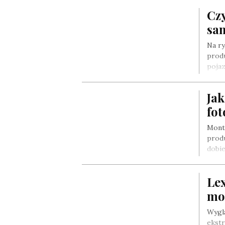
Czy
sa
Na r
produ
poja
Ja
fo
Mont
prod
dobie
Le
mo
Wyglą
ekst