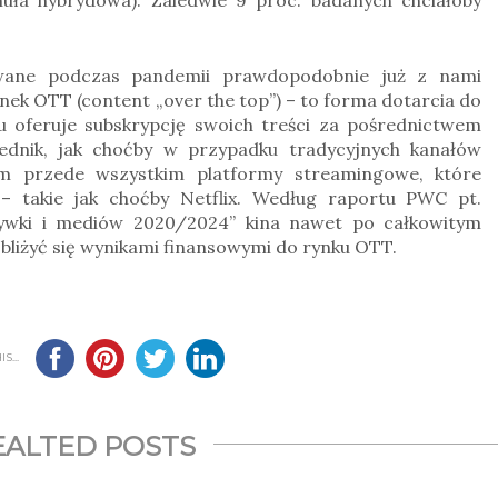
owane podczas pandemii prawdopodobnie już z nami
nek OTT (content „over the top”) – to forma dotarcia do
u oferuje subskrypcję swoich treści za pośrednictwem
rednik, jak choćby w przypadku tradycyjnych kanałów
tym przede wszystkim platformy streamingowe, które
 – takie jak choćby Netflix. Według raportu PWC pt.
ywki i mediów 2020/2024” kina nawet po całkowitym
zbliżyć się wynikami finansowymi do rynku OTT.
S...
EALTED POSTS