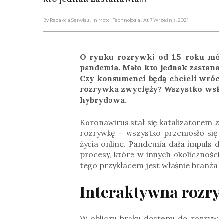
By Redakcja Serwisu
, In Moto I Technologia
, At 7 Września, 2021
O rynku rozrywki od 1,5 roku mó
pandemia. Mało kto jednak zastanaw
Czy konsumenci będą chcieli wróc
rozrywka zwycięży? Wszystko wska
hybrydowa.
Koronawirus stał się katalizatorem 
rozrywkę – wszystko przeniosło się 
życia online. Pandemia dała impuls 
procesy, które w innych okolicznoś
tego przykładem jest właśnie branża
Interaktywna rozry
W obliczu braku dostępu do rozrywe