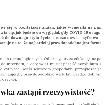
wi się w kontekście zmian, jakie wymusiła na nim
ia się, jak będzie on wyglądał, gdy COVID-19 ustąpi.
ić do dawnego stylu życia, a może nowa – cyfrowa –
zuje na to, że najbardziej prawdopodobna jest forma
zmian technologicznych. Od pracy, przez edukację, aż po
do internetu, a cały świat musiał przejść szybki kurs z
do cyfryzacji wielu sektorom gospodarki, przyspieszając
ciach zajęłyby prawdopodobnie wiele lat. Bardzo dobrym
 rozrywki.
wka zastąpi rzeczywistość?
k ze świata rzeczywistego, konsumenci zwrócili się ku