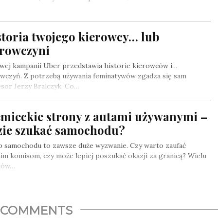
storia twojego kierowcy… lub
erowczyni
wej kampanii Uber przedstawia historie kierowców i…
owczyń. Z potrzebą używania feminatywów zgadza się sam
sor Jerzy Bralczyk. Co…
emieckie strony z autami używanymi –
zie szukać samochodu?
p samochodu to zawsze duże wyzwanie. Czy warto zaufać
im komisom, czy może lepiej poszukać okazji za granicą? Wielu
ków…
COMMENTS