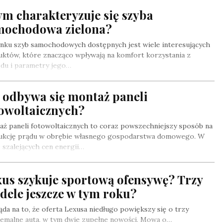
m charakteryzuje się szyba
mochodowa zielona?
ynku szyb samochodowych dostępnych jest wiele interesujących
któw, które znacząco wpływają na komfort korzystania z
zdu i parametry jego…
k odbywa się montaż paneli
towoltaicznych?
aż paneli fotowoltaicznych to coraz powszechniejszy sposób na
ukcję prądu w obrębie własnego gospodarstwa domowego. W
 szalejących cen energii…
xus szykuje sportową ofensywę? Trzy
dele jeszcze w tym roku?
da na to, że oferta Lexusa niedługo powiększy się o trzy
remalne auta, w tym dwie zupełne nowości. Mowa o…