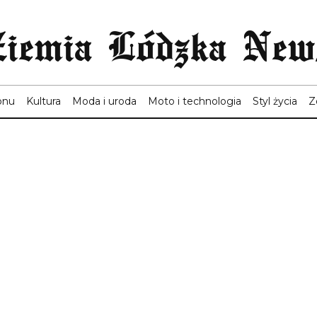
Ziemia Lódzka New
onu
Kultura
Moda i uroda
Moto i technologia
Styl życia
Z