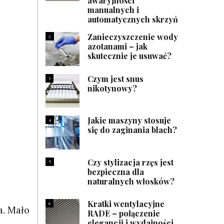
awaryjności
manualnych i
automatycznych skrzyń
Zanieczyszczenie wody
2
azotanami – jak
skutecznie je usuwać?
Czym jest snus
3
nikotynowy?
Jakie maszyny stosuje
4
się do zaginania blach?
Czy stylizacja rzęs jest
5
bezpieczna dla
naturalnych włosków?
Kratki wentylacyjne
6
a. Mało
RADE – połączenie
elegancji i wydajności