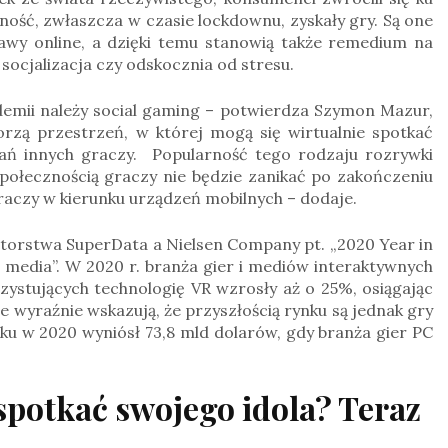
ość, zwłaszcza w czasie lockdownu, zyskały gry. Są one
awy online, a dzięki temu stanowią także remedium na
 socjalizacja czy odskocznia od stresu.
emii należy social gaming – potwierdza Szymon Mazur,
zą przestrzeń, w której mogą się wirtualnie spotkać
ań innych graczy. Popularność tego rodzaju rozrywki
społecznością graczy nie będzie zanikać po zakończeniu
graczy w kierunku urządzeń mobilnych – dodaje.
utorstwa SuperData a Nielsen Company pt. „2020 Year in
e media”. W 2020 r. branża gier i mediów interaktywnych
rzystujących technologię VR wzrosły aż o 25%, osiągając
 wyraźnie wskazują, że przyszłością rynku są jednak gry
nku w 2020 wyniósł 73,8 mld dolarów, gdy branża gier PC
spotkać swojego idola? Teraz