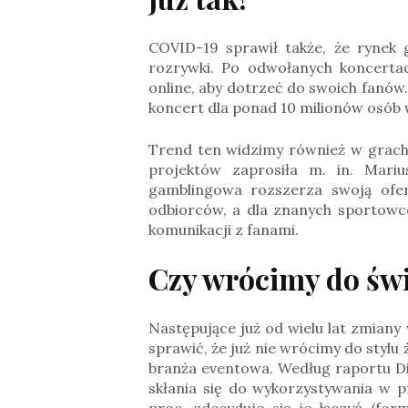
COVID-19 sprawił także, że rynek g
rozrywki. Po odwołanych koncerta
online, aby dotrzeć do swoich fanów.
koncert dla ponad 10 milionów osób w
Trend ten widzimy również w grach
projektów zaprosiła m. in. Mari
gamblingowa rozszerza swoją ofer
odbiorców, a dla znanych sportow
komunikacji z fanami.
Czy wrócimy do świ
Następujące już od wielu lat zmiany
sprawić, że już nie wrócimy do stylu
branża eventowa. Według raportu Di
skłania się do wykorzystywania w pr
proc. zdecyduje się je łączyć (for