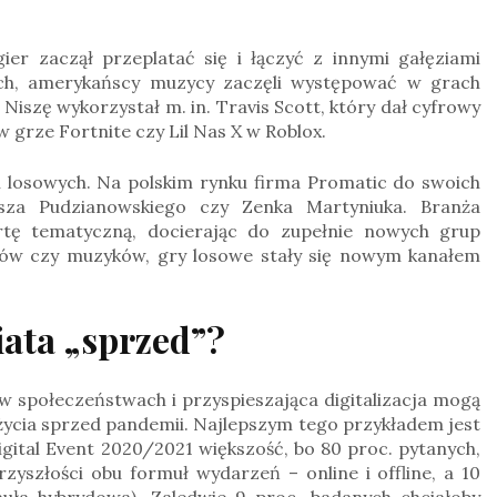
ier zaczął przeplatać się i łączyć z innymi gałęziami
ch, amerykańscy muzycy zaczęli występować w grach
 Niszę wykorzystał m. in. Travis Scott, który dał cyfrowy
 grze Fortnite czy Lil Nas X w Roblox.
 losowych. Na polskim rynku firma Promatic do swoich
usza Pudzianowskiego czy Zenka Martyniuka. Branża
tę tematyczną, docierając do zupełnie nowych grup
ców czy muzyków, gry losowe stały się nowym kanałem
ata „sprzed”?
 w społeczeństwach i przyspieszająca digitalizacja mogą
 życia sprzed pandemii. Najlepszym tego przykładem jest
gital Event 2020/2021 większość, bo 80 proc. pytanych,
zyszłości obu formuł wydarzeń – online i offline, a 10
muła hybrydowa). Zaledwie 9 proc. badanych chciałoby