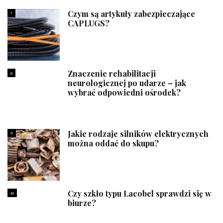
Czym są artykuły zabezpieczające
7
CAPLUGS?
Znaczenie rehabilitacji
8
neurologicznej po udarze – jak
wybrać odpowiedni ośrodek?
Jakie rodzaje silników elektrycznych
9
można oddać do skupu?
Czy szkło typu Lacobel sprawdzi się w
10
biurze?