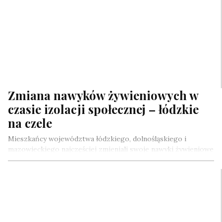
Zmiana nawyków żywieniowych w
czasie izolacji społecznej – łódzkie
na czele
Mieszkańcy województwa łódzkiego, dolnośląskiego i
mazowieckiego najczęściej zmieniali swoje nawyki żywieniowe
w czasie izolacji społecznej podczas epidemii koronawirusa –
wynika…