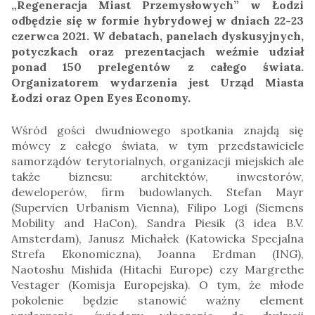
„Regeneracja Miast Przemysłowych” w Łodzi
odbędzie się w formie hybrydowej w dniach 22-23
czerwca 2021. W debatach, panelach dyskusyjnych,
potyczkach oraz prezentacjach weźmie udział
ponad 150 prelegentów z całego świata.
Organizatorem wydarzenia jest Urząd Miasta
Łodzi oraz Open Eyes Economy.
Wśród gości dwudniowego spotkania znajdą się
mówcy z całego świata, w tym przedstawiciele
samorządów terytorialnych, organizacji miejskich ale
także biznesu: architektów, inwestorów,
deweloperów, firm budowlanych. Stefan Mayr
(Supervien Urbanism Vienna), Filipo Logi (Siemens
Mobility and HaCon), Sandra Piesik (3 idea B.V.
Amsterdam), Janusz Michałek (Katowicka Specjalna
Strefa Ekonomiczna), Joanna Erdman (ING),
Naotoshu Mishida (Hitachi Europe) czy Margrethe
Vestager (Komisja Europejska). O tym, że młode
pokolenie będzie stanowić ważny element