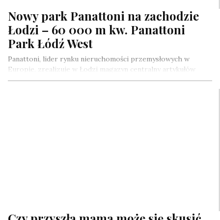
Nowy park Panattoni na zachodzie
Łodzi – 60 000 m kw. Panattoni
Park Łódź West
Panattoni, lider rynku nieruchomości przemysłowych w
Europie, zrealizuje w Łodzi magazyn centralny artykułów
szkolnych i przedszkolnych. Ich dystrybutor zajmie 11…
Czy przyszła mama może się skusić