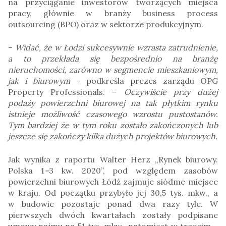
na przyciąganie inwestorów tworzących miejsca
pracy, głównie w branży business process
outsourcing (BPO) oraz w sektorze produkcyjnym.
–
Widać, że w Łodzi sukcesywnie wzrasta zatrudnienie,
a to przekłada się bezpośrednio na branżę
nieruchomości, zarówno w segmencie mieszkaniowym,
jak i biurowym
– podkreśla prezes zarządu OPG
Property Professionals. –
Oczywiście przy dużej
podaży powierzchni biurowej na tak płytkim rynku
istnieje możliwość czasowego wzrostu pustostanów.
Tym bardziej że w tym roku zostało zakończonych lub
jeszcze się zakończy kilka dużych projektów biurowych.
Jak wynika z raportu Walter Herz „Rynek biurowy.
Polska 1
–
3 kw. 2020”, pod względem zasobów
powierzchni biurowych Łódź zajmuje siódme miejsce
w kraju. Od początku przybyło jej 30,5 tys. mkw., a
w budowie pozostaje ponad dwa razy tyle. W
pierwszych dwóch kwartałach zostały podpisane
umowy najmu na 51 tys. mkw., natomiast w trzecim –