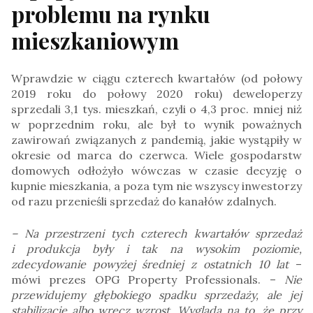
problemu na rynku
mieszkaniowym
Wprawdzie w ciągu czterech kwartałów (od połowy
2019 roku do połowy 2020 roku) deweloperzy
sprzedali 3,1 tys. mieszkań, czyli o 4,3 proc. mniej niż
w poprzednim roku, ale był to wynik poważnych
zawirowań związanych z pandemią, jakie wystąpiły w
okresie od marca do czerwca. Wiele gospodarstw
domowych odłożyło wówczas w czasie decyzję o
kupnie mieszkania, a poza tym nie wszyscy inwestorzy
od razu przenieśli sprzedaż do kanałów zdalnych.
– Na przestrzeni tych czterech kwartałów sprzedaż
i produkcja były i tak na wysokim poziomie,
zdecydowanie powyżej średniej z ostatnich 10 lat
–
mówi prezes OPG Property Professionals. –
Nie
przewidujemy głębokiego spadku sprzedaży, ale jej
stabilizację albo wręcz wzrost. Wygląda na to, że przy