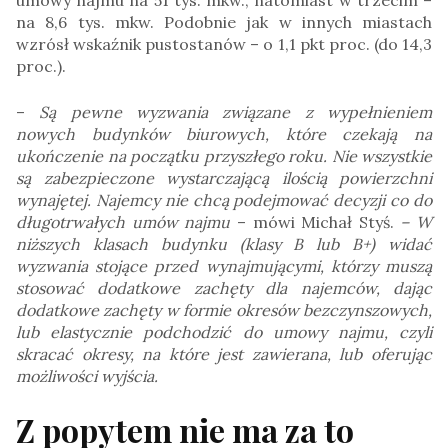
na 8,6 tys. mkw. Podobnie jak w innych miastach
wzrósł wskaźnik pustostanów – o 1,1 pkt proc. (do 14,3
proc.).
–
Są pewne wyzwania związane z wypełnieniem
nowych budynków biurowych, które czekają na
ukończenie na początku przyszłego roku. Nie wszystkie
są zabezpieczone wystarczającą ilością powierzchni
wynajętej. Najemcy nie chcą podejmować decyzji co do
długotrwałych umów najmu
– mówi Michał Styś.
– W
niższych klasach budynku (klasy B lub B+) widać
wyzwania stojące przed wynajmującymi, którzy muszą
stosować dodatkowe zachęty dla najemców, dając
dodatkowe zachęty w formie okresów bezczynszowych,
lub elastycznie podchodzić do umowy najmu, czyli
skracać okresy, na które jest zawierana, lub oferując
możliwości wyjścia.
Z popytem nie ma za to