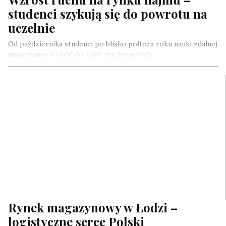
studenci szykują się do powrotu na
uczelnie
Od października studenci po blisko półtora roku nauki zdalnej
mają szansę wrócić do zajęć stacjonarnych.
Kilkudziesięcioprocentowy wzrost zainteresowania ofertami
najmu…
Rynek magazynowy w Łodzi –
logistyczne serce Polski