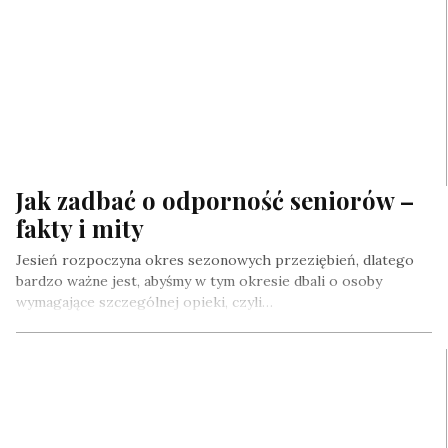
Jak zadbać o odporność seniorów –
fakty i mity
Jesień rozpoczyna okres sezonowych przeziębień, dlatego
bardzo ważne jest, abyśmy w tym okresie dbali o osoby
wymagające szczególnej opieki, czyli…