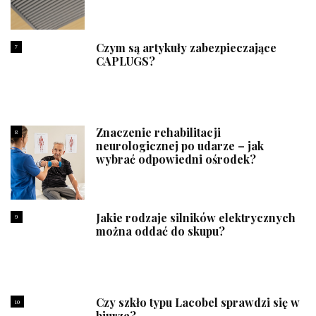
Czym są artykuły zabezpieczające
7
CAPLUGS?
Znaczenie rehabilitacji
8
neurologicznej po udarze – jak
wybrać odpowiedni ośrodek?
Jakie rodzaje silników elektrycznych
9
można oddać do skupu?
Czy szkło typu Lacobel sprawdzi się w
10
biurze?