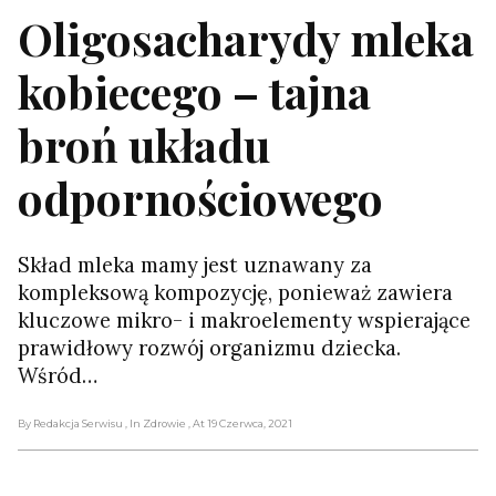
Oligosacharydy mleka
kobiecego – tajna
broń układu
odpornościowego
Skład mleka mamy jest uznawany za
kompleksową kompozycję, ponieważ zawiera
kluczowe mikro- i makroelementy wspierające
prawidłowy rozwój organizmu dziecka.
Wśród…
By Redakcja Serwisu
, In Zdrowie
, At 19 Czerwca, 2021