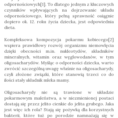
odpornościowych[1]. To dlatego jednym z kluczowych
czynników wpływających na dojrzewanie układu
odpornościowego, który pełną sprawność osiągnie
dopiero ok. 12. roku życia dziecka, jest odpowiednia
dieta.
Kompleksowa kompozycja pokarmu kobiecego[2]
wspiera prawidłowy rozwój organizmu niemowlęcia
dzięki obecności m.in. nukleotydów, składników
mineralnych, witamin oraz węglowodanów, w tym
oligosacharydów. Myśląc o odporności dziecka, warto
zwrócić szczególną uwagę właśnie na oligosacharydy,
czyli złożone związki, które stanowią trzeci co do
ilości stały składnik mleka mamy.
Oligosacharydy nie są trawione w układzie
pokarmowym maleństwa, a w niezmienionej postaci
dostają się przez jelito cienkie do jelita grubego. Jaka
jest więc ich rola? Stają się pożywką dla korzystnych
bakterii, które tuż po porodzie namnażają się w