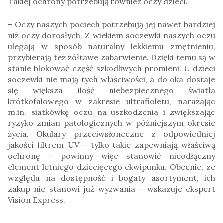
Takiej ochrony potrzebują również oczy dzieci.
– Oczy naszych pociech potrzebują jej nawet bardziej
niż oczy dorosłych. Z wiekiem soczewki naszych oczu
ulegają w sposób naturalny lekkiemu zmętnieniu,
przybierają też żółtawe zabarwienie. Dzięki temu są w
stanie blokować część szkodliwych promieni. U dzieci
soczewki nie mają tych właściwości, a do oka dostaje
się większa ilość niebezpiecznego światła
krótkofalowego w zakresie ultrafioletu, narażając
m.in. siatkówkę oczu na uszkodzenia i zwiększając
ryzyko zmian patologicznych w późniejszym okresie
życia. Okulary przeciwsłoneczne z odpowiedniej
jakości filtrem UV – tylko takie zapewniają właściwą
ochronę – powinny więc stanowić nieodłączny
element letniego dziecięcego ekwipunku. Obecnie, ze
względu na dostępność i bogaty asortyment, ich
zakup nie stanowi już wyzwania – wskazuje ekspert
Vision Express.