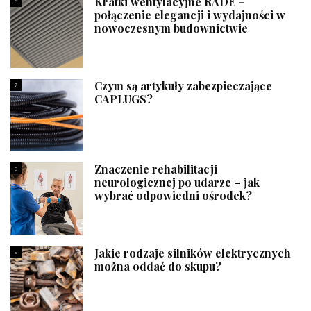
Kratki wentylacyjne RADE –
6
połączenie elegancji i wydajności w
nowoczesnym budownictwie
Czym są artykuły zabezpieczające
7
CAPLUGS?
Znaczenie rehabilitacji
8
neurologicznej po udarze – jak
wybrać odpowiedni ośrodek?
Jakie rodzaje silników elektrycznych
9
można oddać do skupu?