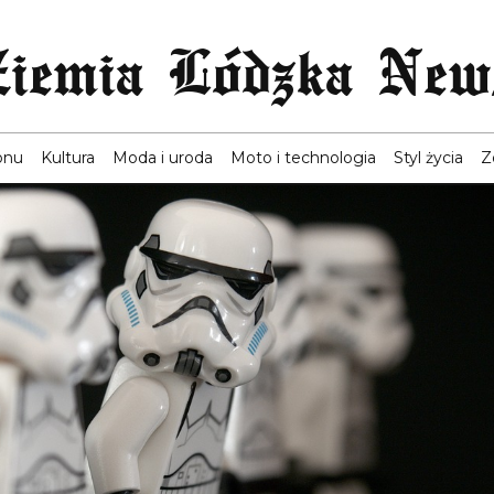
Ziemia Lódzka New
onu
Kultura
Moda i uroda
Moto i technologia
Styl życia
Z