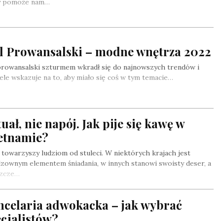
y pomoże nam…
yl Prowansalski – modne wnętrza 2022
prowansalski szturmem wkradł się do najnowszych trendów i
ele wskazuje na to, aby miało się coś w tym temacie…
uał, nie napój. Jak pije się kawę w
etnamie?
towarzyszy ludziom od stuleci. W niektórych krajach jest
zownym elementem śniadania, w innych stanowi swoisty deser, a
szcze…
ncelaria adwokacka – jak wybrać
cjalistów?