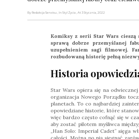
By Redakcja Serwisu
, In Styl Życia
, At 3 Stycznia, 2022
Komiksy z serii Star Wars cieszą
sprawą dobrze przemyślanej fabu
uzupełnieniem sagi filmowej. Fa
rozbudowaną historię pełną niezw
Historia opowiedz
Star Wars opiera się na odwiecznej
organizacja Nowego Porządku toczą 
planetach. T
o co najbardziej zainte
opowiedziane historie, które stanow
więc bardzo często cofnąć się w cz
aby zostać pilotem myśliwca między
„Han Solo: Imperial Cadet” sięga w
całości. Można po nią sięgnąć zarów