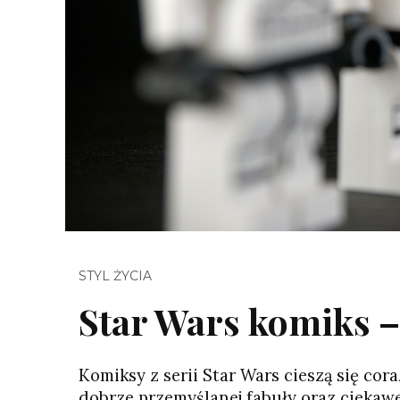
STYL ŻYCIA
Star Wars komiks –
Komiksy z serii Star Wars cieszą się co
dobrze przemyślanej fabuły oraz ciekawej