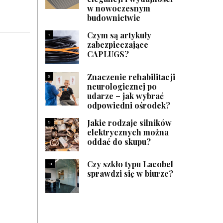
w nowoczesnym
budownictwie
Czym są artykuły
7
zabezpieczające
CAPLUGS?
Znaczenie rehabilitacji
8
neurologicznej po
udarze – jak wybrać
odpowiedni ośrodek?
Jakie rodzaje silników
9
elektrycznych można
oddać do skupu?
Czy szkło typu Lacobel
10
sprawdzi się w biurze?