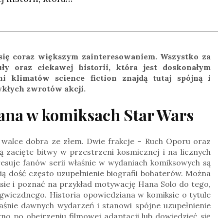
 się coraz większym zainteresowaniem. Wszystko za
ły oraz ciekawej historii, która jest doskonałym
ni klimatów science fiction znajdą tutaj
spójną i
ykłych zwrotów akcji.
iana w komiksach Star Wars
 walce dobra ze złem. Dwie frakcje – Ruch Oporu oraz
zacięte bitwy w przestrzeni kosmicznej i na licznych
resuje fanów serii właśnie w wydaniach komiksowych są
ią dość często uzupełnienie biografii bohaterów. Można
asie i poznać na przykład motywację Hana Solo do tego,
gwiezdnego. Historia opowiedziana w komiksie o tytule
łaśnie dawnych wydarzeń i stanowi spójne uzupełnienie
no po obejrzeniu filmowej adaptacji lub dowiedzieć się