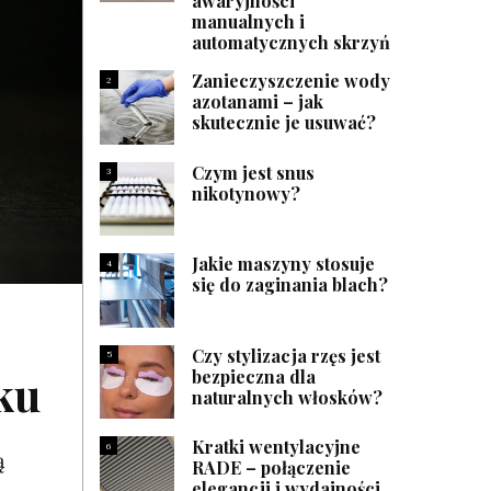
awaryjności
manualnych i
automatycznych skrzyń
Zanieczyszczenie wody
2
azotanami – jak
skutecznie je usuwać?
Czym jest snus
3
nikotynowy?
Jakie maszyny stosuje
4
się do zaginania blach?
Czy stylizacja rzęs jest
5
bezpieczna dla
ku
naturalnych włosków?
Kratki wentylacyjne
6
ą
RADE – połączenie
elegancji i wydajności