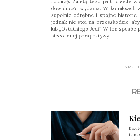
różnicę. Zaletą tego jest przede w
dowolnego wydania. W komiksach zn
zupełnie odrębne i spójne historie
jednak nie stoi na przeszkodzie, a
lub „Ostatniego Jedi”. W ten sposó
nieco innej perspektywy.
SHARE THI
R
Kie
Biżut
i emo