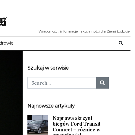
s
Wiadomości, informacje i aktualności dla Ziemi Łódzkiej
drowie
Szukaj w serwisie
Najnowsze artykuły
Naprawa skrzyni
1
biegów Ford Transit
Connect – różnice w