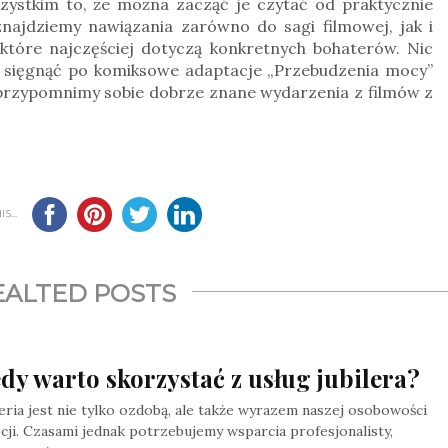
szystkim to, że można zacząć je czytać od praktycznie
ajdziemy nawiązania zarówno do sagi filmowej, jak i
, które najczęściej dotyczą konkretnych bohaterów.
Nic
by sięgnąć po komiksowe adaptacje „Przebudzenia mocy”
b przypomnimy sobie dobrze znane wydarzenia z filmów z
S...
EALTED POSTS
dy warto skorzystać z usług jubilera?
eria jest nie tylko ozdobą, ale także wyrazem naszej osobowości
cji. Czasami jednak potrzebujemy wsparcia profesjonalisty,