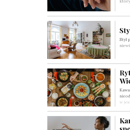
któr
St
Styl 
niewi
Ryt
Wi
Kawa 
nieod
w je
Ka
spe