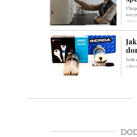
Chcą
wszys
adwo
Jak
do
Jeśli
zabez
DOD