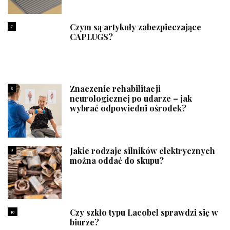
Czym są artykuły zabezpieczające
7
CAPLUGS?
Znaczenie rehabilitacji
8
neurologicznej po udarze – jak
wybrać odpowiedni ośrodek?
Jakie rodzaje silników elektrycznych
9
można oddać do skupu?
Czy szkło typu Lacobel sprawdzi się w
10
biurze?