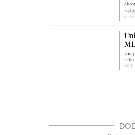
Akto
wątpl
szcze
Uni
ML
Uniq 
zakre
MLP 
DOD