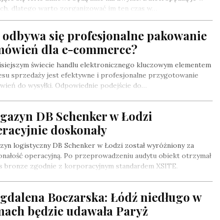
ch, dlatego warto zorganizować im ten czas w…
k odbywa się profesjonalne pakowanie
mówień dla e-commerce?
isiejszym świecie handlu elektronicznego kluczowym elementem
su sprzedaży jest efektywne i profesjonalne przygotowanie
wień do wysyłki. Odpowiednie podejście do…
gazyn DB Schenker w Łodzi
eracyjnie doskonały
zyn logistyczny DB Schenker w Łodzi został wyróżniony za
onałość operacyjną. Po przeprowadzeniu audytu obiekt otrzymał
us bronze zgodnie z korporacyjnym standardem XSITE.
gdalena Boczarska: Łódź niedługo w
lmach będzie udawała Paryż