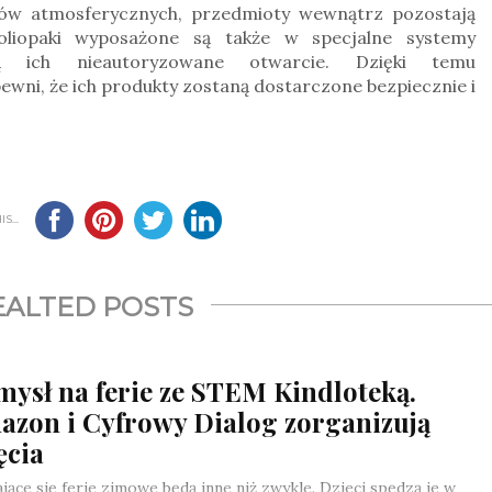
ków atmosferycznych, przedmioty wewnątrz pozostają
foliopaki wyposażone są także w specjalne systemy
ają ich nieautoryzowane otwarcie. Dzięki temu
pewni, że ich produkty zostaną dostarczone bezpiecznie i
S...
EALTED POSTS
ysł na ferie ze STEM Kindloteką.
azon i Cyfrowy Dialog zorganizują
ęcia
ające się ferie zimowe będą inne niż zwykle. Dzieci spędzą je w