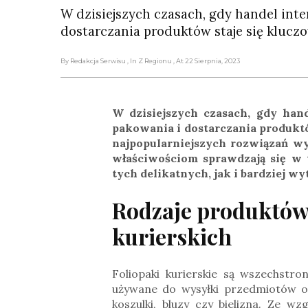
W dzisiejszych czasach, gdy handel inte
dostarczania produktów staje się kluczo
By Redakcja Serwisu
, In Z Regionu
, At 22 Sierpnia, 2023
W dzisiejszych czasach, gdy han
pakowania i dostarczania produktów
najpopularniejszych rozwiązań 
właściwościom sprawdzają się w 
tych delikatnych, jak i bardziej w
Rodzaje produktów
kurierskich
Foliopaki kurierskie są wszechstr
używane do wysyłki przedmiotów o 
koszulki, bluzy czy bielizna. Ze w