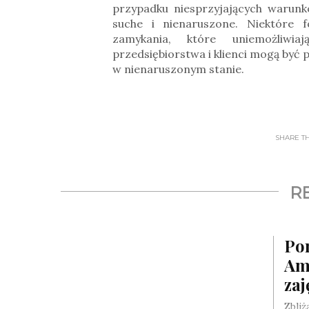
przypadku niesprzyjających warun
suche i nienaruszone. Niektóre 
zamykania, które uniemożliwi
przedsiębiorstwa i klienci mogą być 
w nienaruszonym stanie.
SHARE THI
R
Pom
Am
zaj
Zbliż