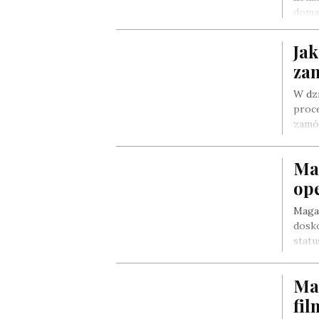
doma
Ja
za
W dz
proce
zamó
Ma
op
Maga
dosk
stat
Ma
fi