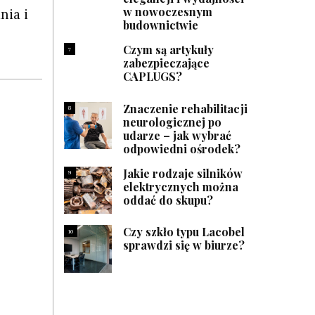
w nowoczesnym
nia i
budownictwie
Czym są artykuły
7
zabezpieczające
CAPLUGS?
Znaczenie rehabilitacji
8
neurologicznej po
udarze – jak wybrać
odpowiedni ośrodek?
Jakie rodzaje silników
9
elektrycznych można
oddać do skupu?
Czy szkło typu Lacobel
10
sprawdzi się w biurze?