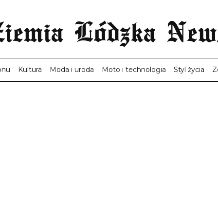
Ziemia Lódzka New
onu
Kultura
Moda i uroda
Moto i technologia
Styl życia
Z