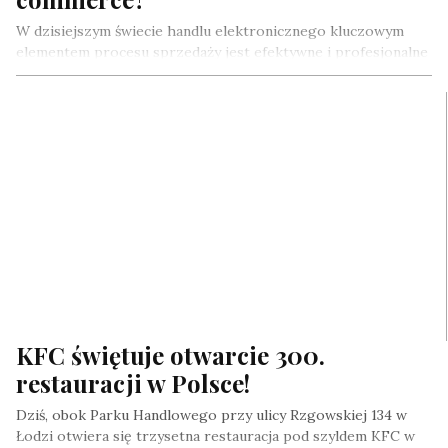
W dzisiejszym świecie handlu elektronicznego kluczowym
elementem procesu sprzedaży jest efektywne i profesjonalne
przygotowanie zamówień do wysyłki. Odpowiednie podejście
do…
KFC świętuje otwarcie 300.
restauracji w Polsce!
Dziś, obok Parku Handlowego przy ulicy Rzgowskiej 134 w
Łodzi otwiera się trzysetna restauracja pod szyldem KFC w