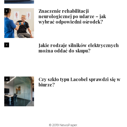
Znaczenie rehabilitacji
8
neurologicznej po udarze – jak
wybrać odpowiedni ośrodek?
Jakie rodzaje silników elektrycznych
9
można oddać do skupu?
Czy szkło typu Lacobel sprawdzi się w
10
biurze?
© 2019 NewsPaper.