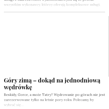
wszystkim wykonawcy, którzy oferują kompleksowe usługi,
od projektu…
Góry zimą – dokąd na jednodniową
wędrówkę
Beskidy, Gorce, a może Tatry? Wędrowanie po górach nie jest
zarezerwowane tylko na letnie pory roku. Polecamy, by
wybrać się…