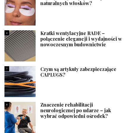
naturalnych włosków?
Kratki wentylacyjne RADE –
6
połączenie elegancji i wydajności w
nowoczesnym budownictwie
Czym są artykuły zabezpieczające
7
CAPLUGS?
Znaczenie rehabilitacji
8
neurologicznej po udarze – jak
wybrać odpowiedni ośrodek?