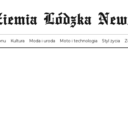
Ziemia Lódzka New
onu
Kultura
Moda i uroda
Moto i technologia
Styl życia
Z