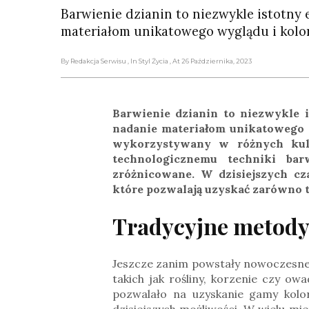
Barwienie dzianin to niezwykle istotny 
materiałom unikatowego wyglądu i kolo
By Redakcja Serwisu
, In Styl Życia
, At 26 Października, 2023
Barwienie dzianin to niezwykle i
nadanie materiałom unikatowego w
wykorzystywany w różnych kult
technologicznemu techniki bar
zróżnicowane. W dzisiejszych cz
które pozwalają uzyskać zarówno t
Tradycyjne metody
Jeszcze zanim powstały nowoczesne t
takich jak rośliny, korzenie czy o
pozwalało na uzyskanie gamy kolo
dzisiejszych możliwości. W wielu mi