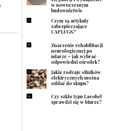
w nowoczesnym
e
budownictwie
Czym są artykuły
7
zabezpieczające
CAPLUGS?
Znaczenie rehabilitacji
8
neurologicznej po
udarze – jak wybrać
odpowiedni ośrodek?
Jakie rodzaje silników
9
elektrycznych można
oddać do skupu?
Czy szkło typu Lacobel
10
sprawdzi się w biurze?