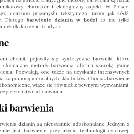
unikatowy charakter i ekologiczny aspekt. W Polsce,
ego centrum przemysłu tekstylnego, takim jak Łódź,
e. Dlatego
barwienie dzianin w Łodzi
to nie tylko
nek dla korzeni i tradycji.
zne
 chemii, pojawiły się syntetyczne barwniki, które
 Te chemiczne metody barwienia oferują szeroką gamę
rwienia. Pozwalają one także na uzyskanie intensywnych
cia za pomocą naturalnych składników. Chociaż barwienie
i ekonomiczne, wiąże się również z pewnymi wyzwaniami,
 bezpieczeństwo stosowania.
ki barwienia
wienia dzianin są nieustannie udoskonalane. Jednym z
nie jest barwienie przy użyciu technologii cyfrowej.