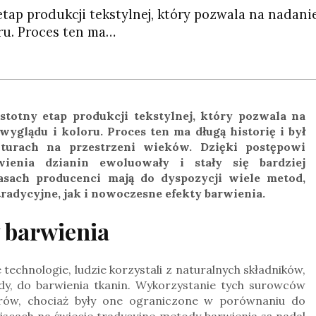
etap produkcji tekstylnej, który pozwala na nadani
ru. Proces ten ma…
stotny etap produkcji tekstylnej, który pozwala na
yglądu i koloru. Proces ten ma długą historię i był
urach na przestrzeni wieków. Dzięki postępowi
wienia dzianin ewoluowały i stały się bardziej
asach producenci mają do dyspozycji wiele metod,
radycyjne, jak i nowoczesne efekty barwienia.
 barwienia
echnologie, ludzie korzystali z naturalnych składników,
wady, do barwienia tkanin. Wykorzystanie tych surowców
rów, chociaż były one ograniczone w porównaniu do
ejscach na świecie tradycyjne metody barwienia są nadal