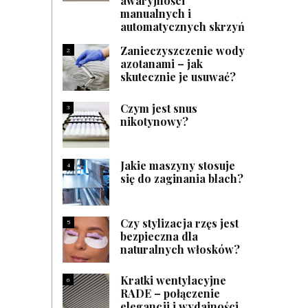
awaryjności
manualnych i
automatycznych skrzyń
Zanieczyszczenie wody
2
azotanami – jak
skutecznie je usuwać?
Czym jest snus
3
nikotynowy?
Jakie maszyny stosuje
4
się do zaginania blach?
Czy stylizacja rzęs jest
5
bezpieczna dla
naturalnych włosków?
Kratki wentylacyjne
6
RADE – połączenie
elegancji i wydajności