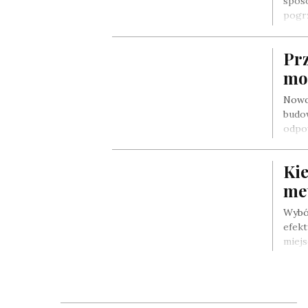
sposo
pogr
Pr
mo
Nowo
budow
odpo
Kie
me
Wybó
efekt
miejs