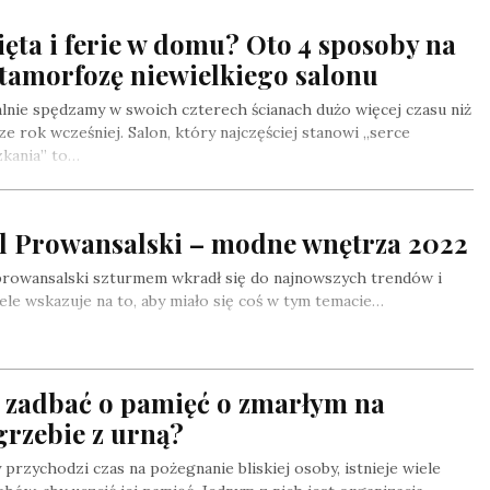
ęta i ferie w domu? Oto 4 sposoby na
tamorfozę niewielkiego salonu
lnie spędzamy w swoich czterech ścianach dużo więcej czasu niż
ze rok wcześniej. Salon, który najczęściej stanowi „serce
zkania” to…
yl Prowansalski – modne wnętrza 2022
prowansalski szturmem wkradł się do najnowszych trendów i
ele wskazuje na to, aby miało się coś w tym temacie…
k zadbać o pamięć o zmarłym na
grzebie z urną?
 przychodzi czas na pożegnanie bliskiej osoby, istnieje wiele