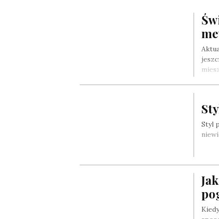
Świ
me
Aktua
jeszc
mies
St
Styl 
niewi
Ja
po
Kiedy