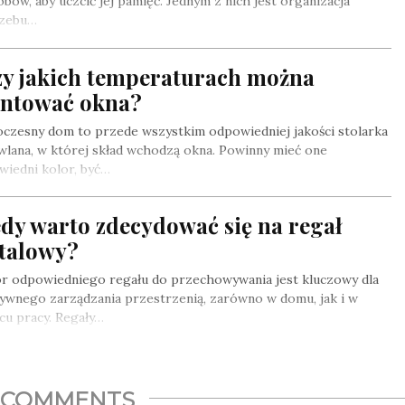
bów, aby uczcić jej pamięć. Jednym z nich jest organizacja
zebu…
zy jakich temperaturach można
ntować okna?
czesny dom to przede wszystkim odpowiedniej jakości stolarka
lana, w której skład wchodzą okna. Powinny mieć one
wiedni kolor, być…
dy warto zdecydować się na regał
talowy?
r odpowiedniego regału do przechowywania jest kluczowy dla
ywnego zarządzania przestrzenią, zarówno w domu, jak i w
cu pracy. Regały…
COMMENTS