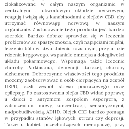
zlokalizowane w całym naszym organizmie w
centralnym i obwodowym układzie nerwowym,
reagują i wiążą się z kanabinodami z olejków CBD, aby
utrzymać równowagę nerwową w naszym
organizmie. Zastosowanie tego produktu jest bardzo
szerokie. Bardzo dobrze sprawdza się w leczeniu
problemów ze spastycznością, czyli napięciami mięśni,
leczeniu bólu w stwardnieniu rozsianym, przy urazie
rdzenia kręgowego, wspaniale zmniejsza dolegliwości
układu pokarmowego. Wspomaga także leczenie
choroby Parkinsona, demencji starczej, choroby
Alzheimera. Dobroczynne właściwości tego produktu
możemy zaobserwować u osób cierpiących na zespół
USPD, czyli zespół stresu pourazowego oraz
epilepsję. Po zastosowaniu olejku CBD widać poprawę
u dzieci z autyzmem, zespołem Aspergera, z
zaburzeniami mowy, koncentracji, sensorycznymi,
nadpobudliwością, ADHD. Olejek CBD bardzo pomaga
w przypadku stanów lękowych, stresu czy depresji.
Także u kobiet przechodzących menopauzę, przy