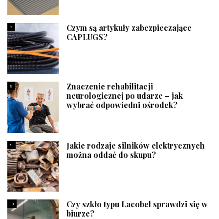
Czym są artykuły zabezpieczające
7
CAPLUGS?
Znaczenie rehabilitacji
8
neurologicznej po udarze – jak
wybrać odpowiedni ośrodek?
Jakie rodzaje silników elektrycznych
9
można oddać do skupu?
Czy szkło typu Lacobel sprawdzi się w
10
biurze?