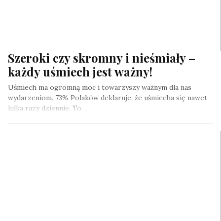
Szeroki czy skromny i nieśmiały –
każdy uśmiech jest ważny!
Uśmiech ma ogromną moc i towarzyszy ważnym dla nas
wydarzeniom. 73% Polaków deklaruje, że uśmiecha się nawet
kilka razy dziennie. To…