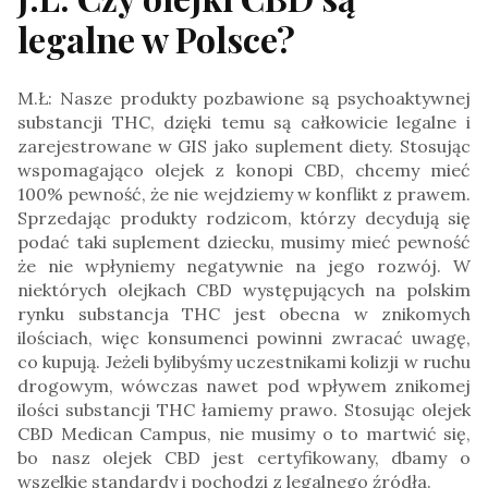
legalne w Polsce?
M.Ł: Nasze produkty pozbawione są psychoaktywnej
substancji THC, dzięki temu są całkowicie legalne i
zarejestrowane w GIS jako suplement diety. Stosując
wspomagająco olejek z konopi CBD, chcemy mieć
100% pewność, że nie wejdziemy w konflikt z prawem.
Sprzedając produkty rodzicom, którzy decydują się
podać taki suplement dziecku, musimy mieć pewność
że nie wpłyniemy negatywnie na jego rozwój. W
niektórych olejkach CBD występujących na polskim
rynku substancja THC jest obecna w znikomych
ilościach, więc konsumenci powinni zwracać uwagę,
co kupują. Jeżeli bylibyśmy uczestnikami kolizji w ruchu
drogowym, wówczas nawet pod wpływem znikomej
ilości substancji THC łamiemy prawo. Stosując olejek
CBD Medican Campus, nie musimy o to martwić się,
bo nasz olejek CBD jest certyfikowany, dbamy o
wszelkie standardy i pochodzi z legalnego źródła.