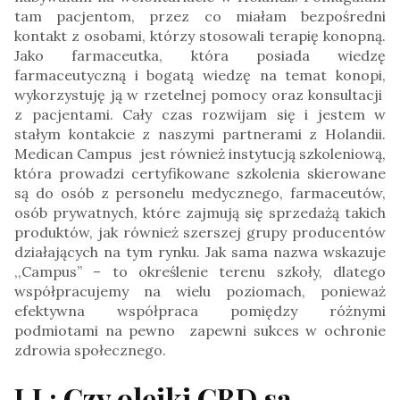
tam pacjentom, przez co miałam bezpośredni
kontakt z osobami, którzy stosowali terapię konopną.
Jako farmaceutka, która posiada wiedzę
farmaceutyczną i bogatą wiedzę na temat konopi,
wykorzystuję ją w rzetelnej pomocy oraz konsultacji
z pacjentami. Cały czas rozwijam się i jestem w
stałym kontakcie z naszymi partnerami z Holandii.
Medican Campus jest również instytucją szkoleniową,
która prowadzi certyfikowane szkolenia skierowane
są do osób z personelu medycznego, farmaceutów,
osób prywatnych, które zajmują się sprzedażą takich
produktów, jak również szerszej grupy producentów
działających na tym rynku. Jak sama nazwa wskazuje
,,Campus” – to określenie terenu szkoły, dlatego
współpracujemy na wielu poziomach, ponieważ
efektywna współpraca pomiędzy różnymi
podmiotami na pewno zapewni sukces w ochronie
zdrowia społecznego.
J.L: Czy olejki CBD są