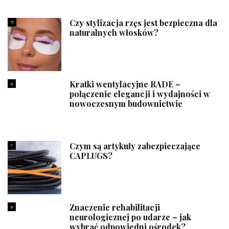
Czy stylizacja rzęs jest bezpieczna dla
5
naturalnych włosków?
Kratki wentylacyjne RADE –
6
połączenie elegancji i wydajności w
nowoczesnym budownictwie
Czym są artykuły zabezpieczające
7
CAPLUGS?
Znaczenie rehabilitacji
8
neurologicznej po udarze – jak
wybrać odpowiedni ośrodek?