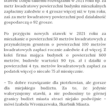
stawek! Dzięki takiemu rozwiązaniu w 2021 roku np. za
metr kwadratowy powierzchni budynku mieszkalnych
zapłacimy zaledwie o 4 grosze więcej niż w tym roku,
zaś za metr kwadratowy powierzchni pod działalność
gospodarczą o 92 grosze.
Po przyjęciu nowych stawek w 2021 roku za
mieszkanie o powierzchni 50 metrów kwadratowych z
przynależnym gruntem o powierzchni 100 metrów
kwadratowych zapłaci rocznie zaledwie 4 zł więcej. Z
kolei firma mająca budynek o powierzchni 800
metrów, budowle wartości 90 tys. zł i działki o
powierzchni 4 tys. metrów kwadratowych zapłaci za
podatek więcej o niecałe 75 zł miesięcznie.
– To dobre rozwiązanie dla piotrkowian, ale gorsze
dla miejskiego budżetu. Za to, że jedynie
waloryzujemy stawki, a nie podnosimy to górnej
granicy budżet miasta straci niejako podwójnie –
mówi Izabela Wroniszewska, Skarbnik Miasta.