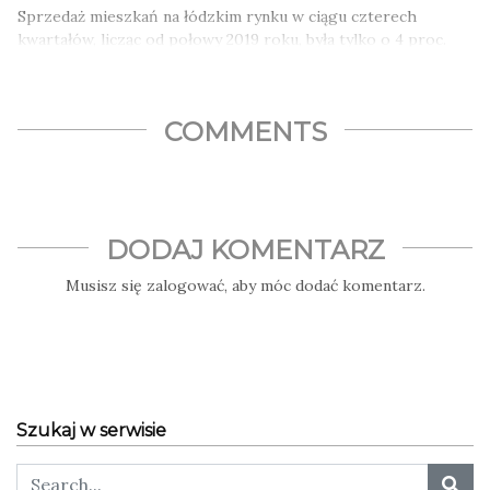
Sprzedaż mieszkań na łódzkim rynku w ciągu czterech
kwartałów, licząc od połowy 2019 roku, była tylko o 4 proc.
niższa niż rok…
COMMENTS
DODAJ KOMENTARZ
Musisz się
zalogować
, aby móc dodać komentarz.
Szukaj w serwisie